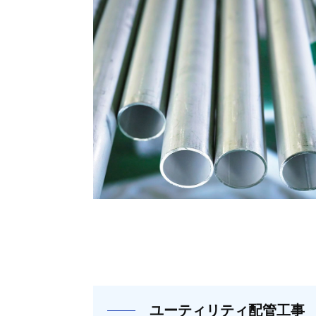
的
会
に
社
活
【
躍
全
中
国
！
対
応
】
ユーティリティ配管工事