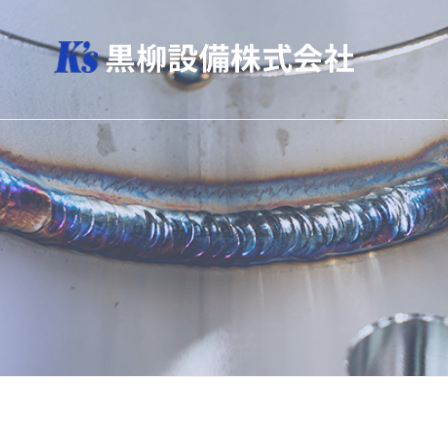
ニ
コ
タ
ン
リ
テ
サ
サ
ー
ン
ニ
ニ
配
ツ
タ
タ
管
へ
リ
・
リ
ス
ー
ス
ー
キ
配
テ
配
ッ
管
ン
プ
管
な
レ
・
ス
ら
配
ス
「
管
黒
テ
工
柳
ン
事
設