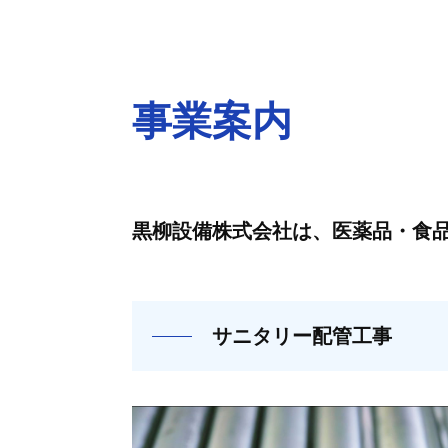
レ
な
備
ス
ら
」
配
黒
愛
2026.06.25
by
柳
管
知
事業案内
kuroyanagi_mp
事
設
工
県
備
業
名
事
株
古
な
案
式
屋
黒柳設備株式会社は、医薬品・食
ら
会
市
内
社
黒
で
【
柳
創
全
設
サニタリー配管工事
業
国
備
、
対
全
株
応
国
式
】